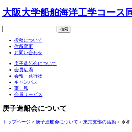
大阪大学船舶海洋工学コース同
投稿について
住所変更
お問い合わせ
庚子造船会について
会員広場
会報・発行物
キャンパス
事 務
会員サービス
庚子造船会について
トップページ
>
庚子造船会について
>
東京支部の活動
>
令和