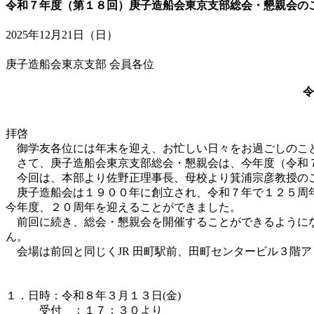
令和７年度（第１８回）庚子造船会東京支部総会・懇親会の
2025年12月21日（日）
庚子造船会東京支部 会員各位
令
拝啓
御学友各位には年末を迎え、お忙しい日々をお過ごしのこ
さて、庚子造船会東京支部総会・懇親会は、今年度（令和７
今回は、本部より佐野正理事長、母校より箕浦宗彦教授の
庚子造船会は１９００年に創立され、令和７年で１２５周年
今年度、２０周年を迎えることができました。
前回に続き、総会・懇親会を開催することができるようにな
ん。
会場は前回と同じくJR 田町駅前、田町センタービル３階
１．日時：令和８年３月１３日(金)
受付 ：１７：３０より