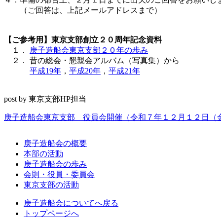
（ご回答は、上記メールアドレスまで）
【ご参考用】東京支部創立２０周年記念資料
１．
庚子造船会東京支部２０年の歩み
２． 昔の総会・懇親会アルバム（写真集）から
平成19年
，
平成20年
，
平成21年
post by 東京支部HP担当
庚子造船会東京支部 役員会開催（令和７年１２月１２日（
庚子造船会の概要
本部の活動
庚子造船会の歩み
会則・役員・委員会
東京支部の活動
庚子造船会についてへ戻る
トップページへ