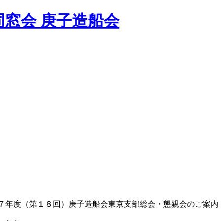
窓会 庚子造船会
７年度（第１８回）庚子造船会東京支部総会・懇親会のご案内