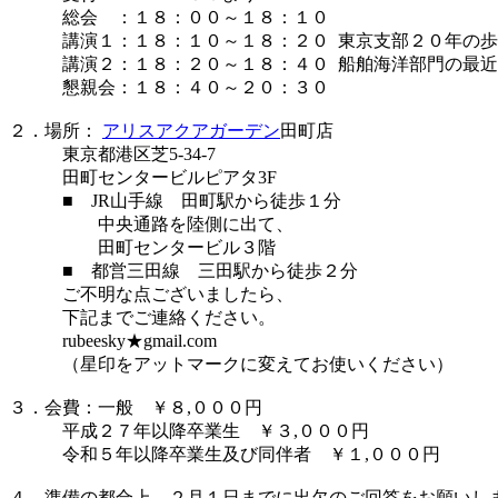
総会 ：１８：００～１８：１０
講演１：１８：１０～１８：２０ 東京支部２０年の歩
講演２：１８：２０～１８：４０ 船舶海洋部門の最近の
懇親会：１８：４０～２０：３０
２．場所：
アリスアクアガーデン
田町店
東京都港区芝5-34-7
田町センタービルピアタ3F
■ JR山手線 田町駅から徒歩１分
中央通路を陸側に出て、
田町センタービル３階
■ 都営三田線 三田駅から徒歩２分
ご不明な点ございましたら、
下記までご連絡ください。
rubeesky★gmail.com
（星印をアットマークに変えてお使いください）
３．会費：一般 ￥８,０００円
平成２７年以降卒業生 ￥３,０００円
令和５年以降卒業生及び同伴者 ￥１,０００円
４．準備の都合上、２月１日までに出欠のご回答をお願いし