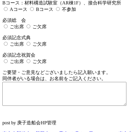
Bコース：材料構造試験室（AR棟1F）、接合科学研究所
Aコース
Bコース
不参加
必須
総 会
ご出席
ご欠席
必須
記念式典
ご出席
ご欠席
必須
記念祝賀会
ご出席
ご欠席
ご要望・ご意見などございましたら記入願います。
同伴者がいる場合は、お名前をご記入ください。
post by 庚子造船会HP管理