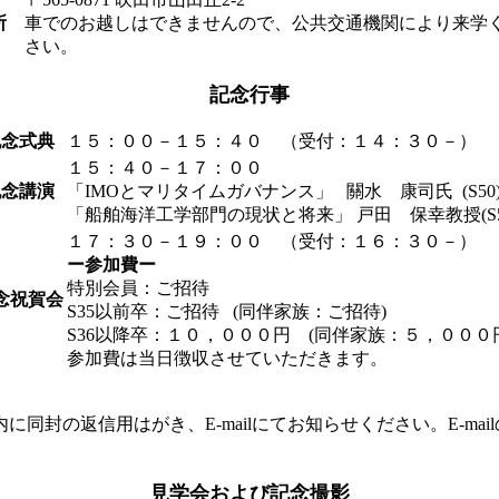
所
車でのお越しはできませんので、公共交通機関により来学
さい。
記念行事
記念式典
１５：００－１５：４０ （受付：１４：３０－）
１５：４０－１７：００
記念講演
「IMOとマリタイムガバナンス」 關水 康司氏 (S50
「船舶海洋工学部門の現状と将来」 戸田 保幸教授(S5
１７：３０－１９：００ （受付：１６：３０－）
ー参加費ー
特別会員：ご招待
念祝賀会
S35以前卒：ご招待 (同伴家族：ご招待)
S36以降卒：１０，０００円 (同伴家族：５，０００
参加費は当日徴収させていただきます。
に同封の返信用はがき、E-mailにてお知らせください。E-m
見学会および記念撮影