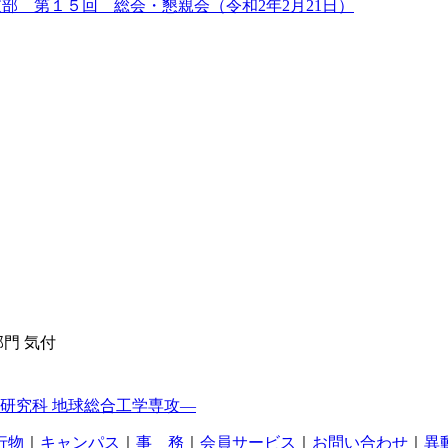
部 第１５回 総会・懇親会（令和2年2月21日）
門 気付
研究科 地球総合工学専攻―
行物
｜
キャンパス
｜
事 務
｜
会員サービス
｜
お問い合わせ
｜
異