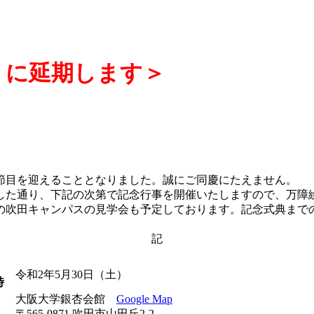
）に延期します＞
節目を迎えることとなりました。誠にご同慶にたえません。
た通り、下記の次第で記念行事を開催いたしますので、万障
の吹田キャンパスの見学会も予定しております。記念式典まで
記
日
令和2年5月30日（土）
時
大阪大学銀杏会館
Google Map
場
〒565-0871 吹田市山田丘2-2