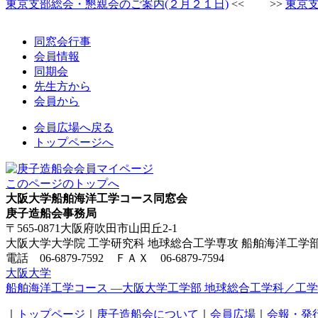
東京支部総会・懇親会のご案内(２月２１日)
<< >>
東京支
同窓会行事
会員情報
同期会
先生方から
会員から
会員広場へ戻る
トップページへ
このページのトップへ
大阪大学船舶海洋工学コース同窓会
庚子造船会事務局
〒565-0871大阪府吹田市山田丘2-1
大阪大学大学院 工学研究科 地球総合工学専攻 船舶海洋工学部
電話 06-6879-7592 ＦＡＸ 06-6879-7594
大阪大学
船舶海洋工学コース ―大阪大学工学部 地球総合工学科／工学
｜
トップページ
｜
庚子造船会について
｜
会員広場
｜
会報・発