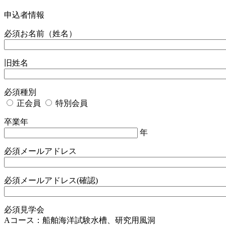
申込者情報
必須
お名前（姓名）
旧姓名
必須
種別
正会員
特別会員
卒業年
年
必須
メールアドレス
必須
メールアドレス(確認)
必須
見学会
Aコース：船舶海洋試験水槽、研究用風洞