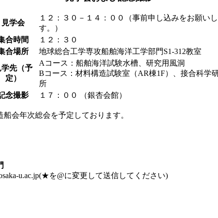
１２：３０－１４：００（事前申し込みをお願いし
見学会
す。）
集合時間
１２：３０
集合場所
地球総合工学専攻船舶海洋工学部門S1-312教室
Aコース：船舶海洋試験水槽、研究用風洞
見学先（予
Bコース：材料構造試験室（AR棟1F）、接合科学
定）
所
記念撮影
１７：００ （銀杏会館）
造船会年次総会を予定しております。
門
e.eng.osaka-u.ac.jp(★を@に変更して送信してください)