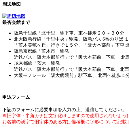
周辺地図
銀杏会館まで
阪急千里線「北千里」駅下車、東へ徒歩２０～３０分
北大阪急行線「千里中央」駅発、阪急バス 6番のりば 
「茨木美穂ヶ丘」行きで１５分、「阪大本部前」下車 北
阪急京都線「茨木市」駅発、
近鉄バス「阪大本部前行」で「阪大本部前」下車、 北西
JR京都線「茨木」駅発、
近鉄バス「阪大本部前行」で「阪大本部前」下車、北西
大阪モノレール「阪大病院前」駅下車、 北西へ徒歩15
申込フォーム
下記のフォームに必要事項を入力の上、送信してください。
※旧字体・半角カナは文字化けしますので使用されないよう
お名前の漢字で旧字体のある方は備考欄に字形について記載