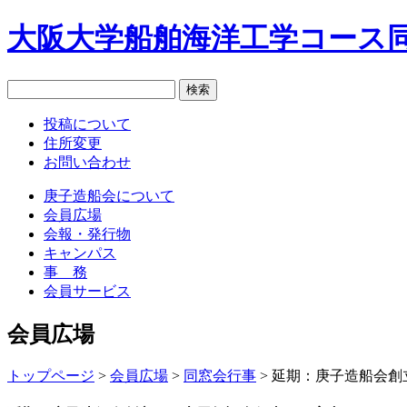
大阪大学船舶海洋工学コース同
投稿について
住所変更
お問い合わせ
庚子造船会について
会員広場
会報・発行物
キャンパス
事 務
会員サービス
会員広場
トップページ
>
会員広場
>
同窓会行事
>
延期：庚子造船会創