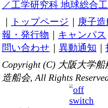
／工学研究科 地球総合
｜
トップページ
｜
庚子造
報・発行物
｜
キャンパス
問い合わせ
｜
異動通知
｜
Copyright (C) 大
造船会, All Rights Reserved