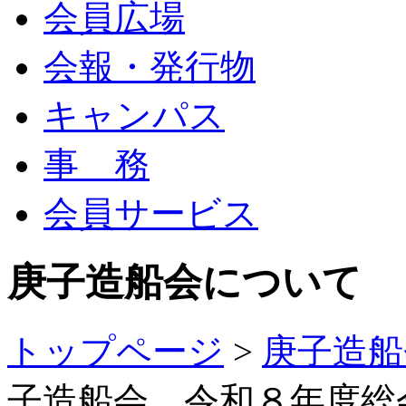
会員広場
会報・発行物
キャンパス
事 務
会員サービス
庚子造船会について
トップページ
>
庚子造船
子造船会 令和８年度総